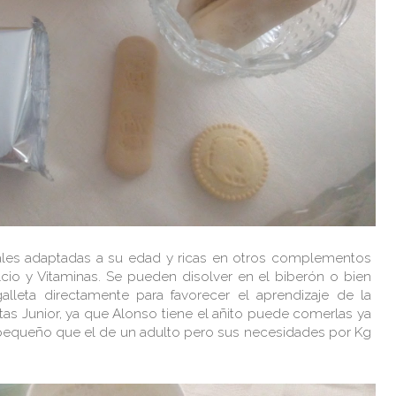
ales adaptadas a su edad y ricas en otros complementos
lcio y Vitaminas. Se pueden disolver en el biberón o bien
leta directamente para favorecer el aprendizaje de la
tas Junior, ya que Alonso tiene el añito puede comerlas ya
equeño que el de un adulto pero sus necesidades por Kg