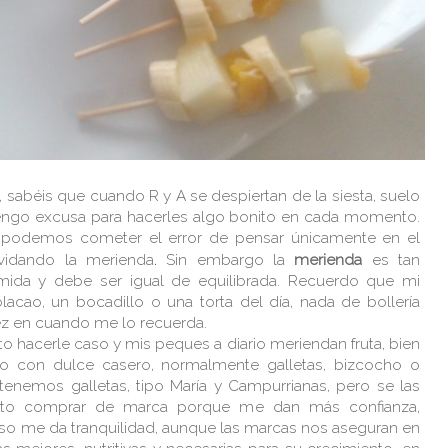
, sabéis que cuando R y A se despiertan de la siesta, suelo
tengo excusa para hacerles algo bonito en cada momento.
 podemos cometer el error de pensar únicamente en el
.
vidando la merienda
Sin embargo la
merienda
es tan
mida y debe ser igual de equilibrada. Recuerdo que mi
ao, un bocadillo o una torta del día, nada de bollería
vez en cuando me lo recuerda.
o hacerle caso y mis peques a diario meriendan fruta, bien
o con dulce casero, normalmente galletas, bizcocho o
 tenemos galletas, tipo María y Campurrianas, pero se las
ento comprar de marca porque me dan más confianza,
so me da tranquilidad, aunque las marcas nos aseguran en